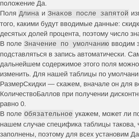
положение Да.
Поля
и
из
Длина
Знаков после запятой
того, какими будут вводимые данные: скидк
десятых долей процента, поэтому число зн
В поле
вводим з
Значение по умолчанию
подставляться в запись автоматически. Сам
дальнейшем содержимое этого поля можно
изменить. Для нашей таблицы по умолчани
РазмерСкидки — скажем, вначале он для в
КоличествоБаллов при получении дисконтн
равно 0.
В поле
укажем, может ли п
Обязательное
нашем случае специфика таблицы такова, 
заполнены, поэтому для всех установим Да